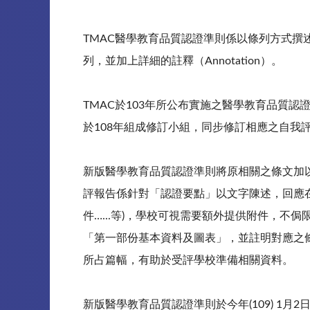
TMAC醫學教育品質認證準則係以條列方式撰述
列，並加上詳細的註釋（Annotation）。
TMAC於103年所公布實施之醫學教育品質
於108年組成修訂小組，同步修訂相應之自我
新版醫學教育品質認證準則將原相關之條文加以
評報告係針對「認證要點」以文字陳述，回應
件…...等)，學校可視需要額外提供附件，不
「第一部份基本資料及圖表」，並註明對應之
所占篇幅，有助於受評學校準備相關資料。
新版醫學教育品質認證準則於今年(109) 1月