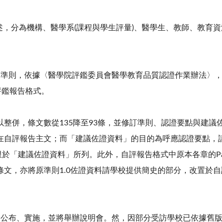
，分為機構、醫學系(課程與學生評量)、醫學生、教師、教育資源
認證準則，依據〈醫學院評鑑委員會醫學教育品質認證作業辦法〉
評鑑報告格式。
整併，條文數從135降至93條，並修訂準則、認證要點與建議
在自評報告主文；而「建議佐證資料」的目的為呼應認證要點，請
侷限於「建議佐證資料」所列。此外，自評報告格式中原本各章的Pa
條文，亦將原準則1.0佐證資料請學校提供簡史的部分，改置於
2日公布、實施，並將舉辦說明會。然，因部分受訪學校已依據舊版認