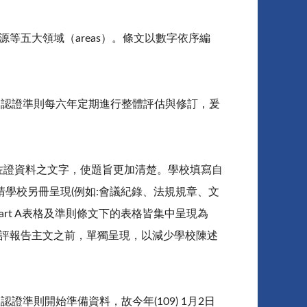
等五大領域（areas）。條文以數字依序編
，認證準則每六年定期進行整體評估與修訂，爰
佐證資料之文字，使題旨更加清楚。學校填寫自
學校另冊呈現(例如:會議紀錄、法規規章、文
rt A表格及準則條文下的表格皆集中呈現為
自評報告主文之前，單獨呈現，以減少學校陳述
證準則開始準備資料，故今年(109) 1月2日