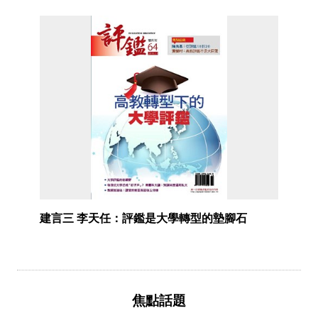
建言三 李天任：評鑑是大學轉型的墊腳石
焦點話題