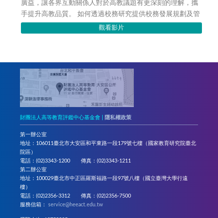
廣益，讓各界互動關係人對於高教議題有更深刻的理解，攜
手提升高教品質。 如何透過校務研究提供校務發展規劃及管
理，是近年大學相當關切之議題。因此，...
觀看影片
財團法人高等教育評鑑中心基金會 |
隱私權政策
第一辦公室
地址：106011臺北市大安區和平東路一段179號七樓（國家教育研究院臺北
院區）
電話：(02)3343-1200 傳真：(02)3343-1211
第二辦公室
地址：100029臺北市中正區羅斯福路一段97號八樓（國立臺灣大學行遠
樓）
電話：(02)2356-3312 傳真：(02)2356-7500
服務信箱：
service@heeact.edu.tw