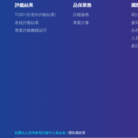
評鑑結果
品保業務
國
TQID (含境外評鑑結果)
評鑑服務
研
各校評鑑結果
專案計畫
參
專業評鑑機構認可
合
人
參
財團法人高等教育評鑑中心基金會 |
隱私權政策