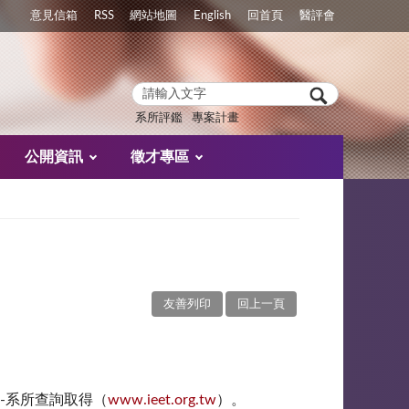
意見信箱
RSS
網站地圖
English
回首頁
醫評會
系所評鑑
專案計畫
公開資訊
徵才專區
友善列印
回上一頁
站-系所查詢取得（
www.ieet.org.tw
）。