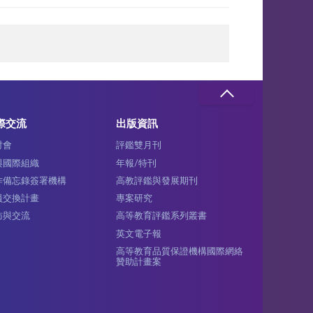
際交流
出版資訊
討會
評鑑雙月刊
與國際組織
年報/特刊
作備忘錄簽署機構
高教評鑑與發展期刊
員交換計畫
專案研究
訪與交流
高等教育評鑑系列叢書
英文電子報
高等教育品質保證機構國際網絡
贊助計畫案