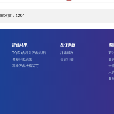
閱次數：1204
評鑑結果
品保業務
國
TQID (含境外評鑑結果)
評鑑服務
研
各校評鑑結果
專案計畫
參
專業評鑑機構認可
合
人
參