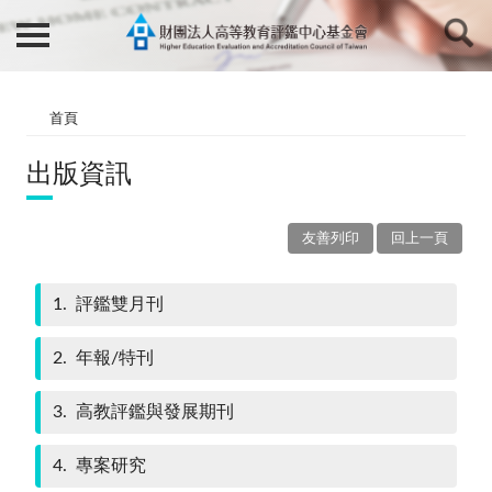
首頁
出版資訊
友善列印
回上一頁
1
評鑑雙月刊
2
年報/特刊
3
高教評鑑與發展期刊
4
專案研究