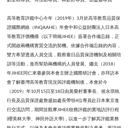
劉至耘專員、何佳郡專員、林妍好專員、邵盈嘉專員
高等教育評鑑中心今年（2019年）3月於高等教育品質保
證國際網絡（INQAAHE）年會中和公益財團法人日本高
等教育評價機構（以下簡稱JIHEE）簽署合作備忘錄，正
式開啟兩機構實質交流的契機。依據合作備忘錄的內容，
雙方希望透過人員交流，觀察臺日品質保證機制及相關培
訓等活動，進而幫助兩機構的人員發展。繼去（2018）
年JIHEE同仁來臺參與本會主辦之國際研討會，亦拜訪本
會了解臺灣高等教育現況與評鑑機制後，本會於今
（2019）年10月15日至18日由黃榮村董事長、侯永琪執
行長及品質保證處詹盛如處長帶領4位專員赴日本東京進
行交流訪問，期間並觀摩JIHEE校務評鑑的實地訪評行程
(
櫻美林大學、神田外語大學)
，以進一步了解其評鑑業務