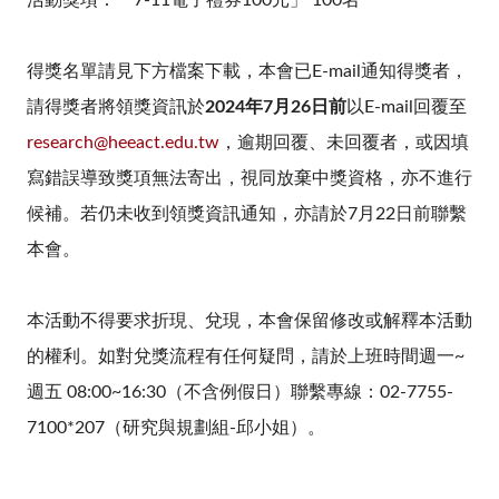
活動獎項：「
7-11
電子禮券
100
元」
100
名
得獎名單請見下方檔案下載，本會已
E-mail
通知得獎者，
請得獎者將領獎資訊於
2024
年
7
月
26
日前
以
E-mail
回覆至
research@heeact.edu.tw
，逾期回覆、未回覆者，或因填
寫錯誤導致獎項無法寄出，視同放棄中獎資格，亦不進行
候補。若仍未收到領獎資訊通知，亦請於
7
月
22
日前聯繫
本會。
本活動不得要求折現、兌現，本會保留修改或解釋本活動
的權利。如對兌獎流程有任何疑問，請於上班時間週一
~
週五
08:00~16:30
（不含例假日）聯繫專線：
02-7755-
7100*207
（研究與規劃組
-
邱小姐）。