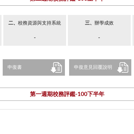
二、
校務資源與支持系統
三、
辦學成效
-
-
申復書
申復意見回覆說明
第一週期校務評鑑-100下半年