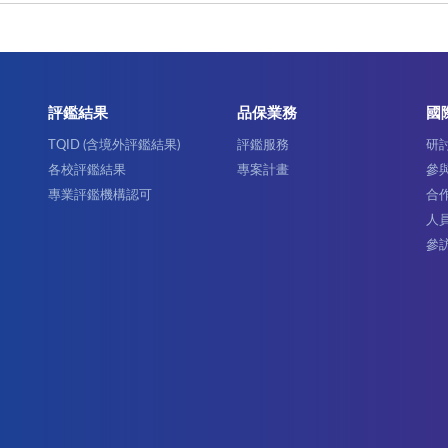
評鑑結果
品保業務
國
TQID (含境外評鑑結果)
評鑑服務
研
各校評鑑結果
專案計畫
參
專業評鑑機構認可
合
人
參