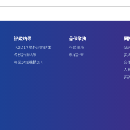
評鑑結果
品保業務
國
TQID (含境外評鑑結果)
評鑑服務
研
各校評鑑結果
專案計畫
參
專業評鑑機構認可
合
人
參