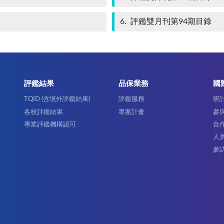
6
評鑑雙月刊第94期目錄
評鑑結果
品保業務
國
TQID (含境外評鑑結果)
評鑑服務
研
各校評鑑結果
專案計畫
參
專業評鑑機構認可
合
人
參