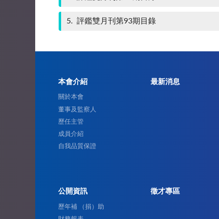
5
評鑑雙月刊第93期目錄
本會介紹
最新消息
關於本會
董事及監察人
歷任主管
成員介紹
自我品質保證
公開資訊
徵才專區
歷年補 （捐）助
財務報表