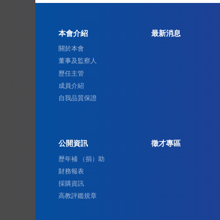
本會介紹
最新消息
關於本會
董事及監察人
歷任主管
成員介紹
自我品質保證
公開資訊
徵才專區
歷年補 （捐）助
財務報表
採購資訊
高教評鑑規章