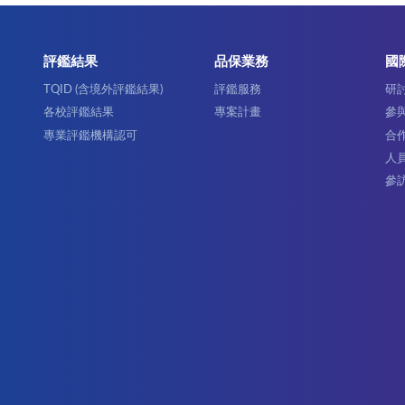
評鑑結果
品保業務
國
TQID (含境外評鑑結果)
評鑑服務
研
各校評鑑結果
專案計畫
參
專業評鑑機構認可
合
人
參